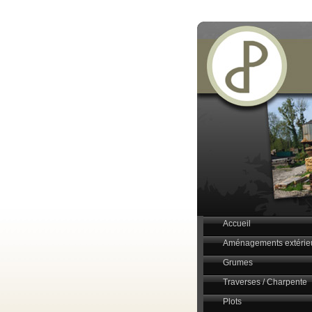
Accueil
Aménagements extérie
Grumes
Traverses / Charpente
Plots