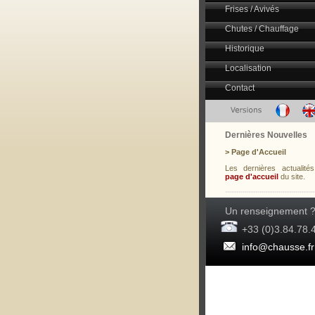
Frises / Avivés
Chutes / Chauffage
Historique
Localisation
Contact
Dernières Nouvelles
> Page d'Accueil
Les dernières actualité
page d'accueil
du site.
Un renseignement 
+33 (0)3.84.78.4
info@chausse.fr