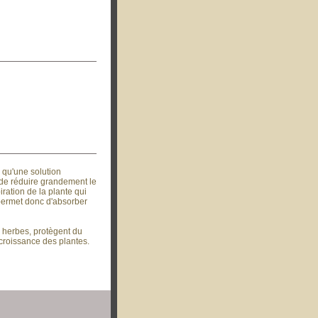
s qu'une solution
t de réduire grandement le
ation de la plante qui
 permet donc d'absorber
herbes, protègent du
a croissance des plantes.