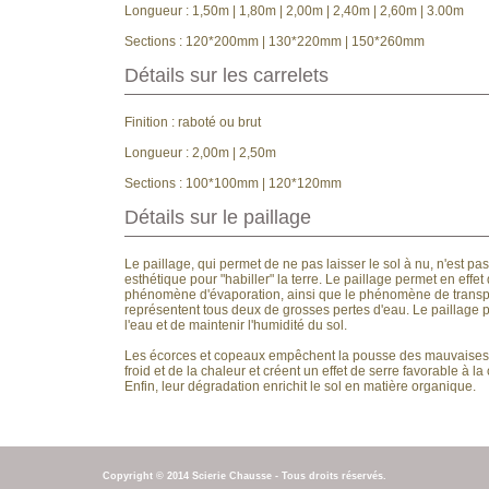
Longueur : 1,50m | 1,80m | 2,00m | 2,40m | 2,60m | 3.00m
Sections : 120*200mm | 130*220mm | 150*260mm
Détails sur les carrelets
Finition : raboté ou brut
Longueur : 2,00m | 2,50m
Sections : 100*100mm | 120*120mm
Détails sur le paillage
Le paillage, qui permet de ne pas laisser le sol à nu, n'est pa
esthétique pour "habiller" la terre. Le paillage permet en effe
phénomène d'évaporation, ainsi que le phénomène de transpir
représentent tous deux de grosses pertes d'eau. Le paillage
l'eau et de maintenir l'humidité du sol.
Les écorces et copeaux empêchent la pousse des mauvaises 
froid et de la chaleur et créent un effet de serre favorable à l
Enfin, leur dégradation enrichit le sol en matière organique.
Copyright © 2014 Scierie Chausse - Tous droits réservés.