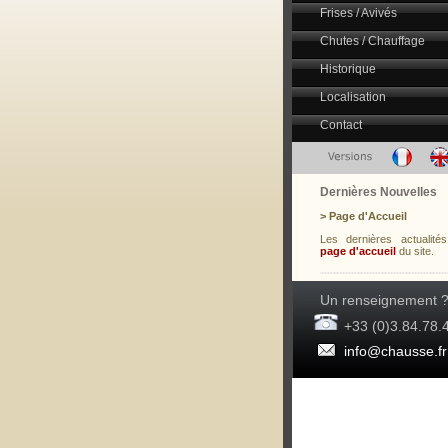
Frises / Avivés
Chutes / Chauffage
Historique
Localisation
Contact
Dernières Nouvelles
> Page d'Accueil
Les dernières actualité
page d'accueil
du site.
Un renseignement 
+33 (0)3.84.78.4
info@chausse.fr