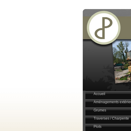
Accueil
Aménagements extérie
Grumes
Traverses / Charpente
Plots