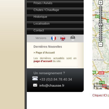
Frises / Avivés
Chutes / Chauffage
Historique
Localisation
Contact
Dernières Nouvelles
> Page d'Accueil
Les dernières actualités sont en
page d'accueil
du site.
Un renseignement ?
+33 (0)3.84.78.40.34
info@chausse.fr
Cliquez ICI
p