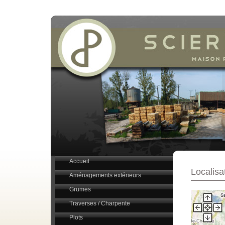
Accueil
Localisa
Aménagements extérieurs
Grumes
Traverses / Charpente
Plots